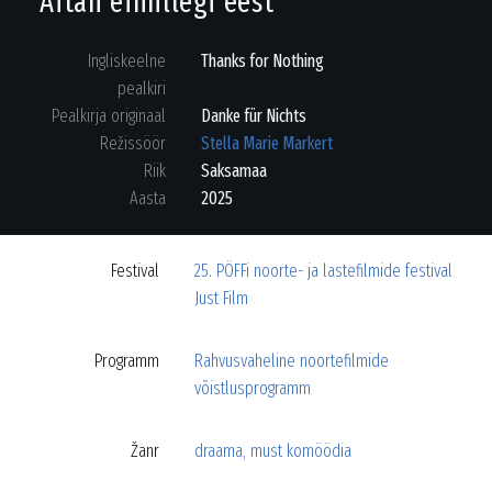
Aitäh eimillegi eest
Ingliskeelne
Thanks for Nothing
pealkiri
Pealkirja originaal
Danke für Nichts
Režissöör
Stella Marie Markert
Riik
Saksamaa
Aasta
2025
Festival
25. PÖFFi noorte- ja lastefilmide festival
Just Film
Programm
Rahvusvaheline noortefilmide
võistlusprogramm
Žanr
draama
,
must komöödia