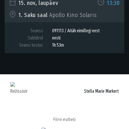
15. nov, laupäev
13:30
Apollo Kino Solaris
1. Saku saal
Seanss
091113 / Aitäh eimillegi eest
Subtiitrid
eesti
Seansi kestus
1h 53m
Režissöör
Stella Marie Markert
Filmi esitleb