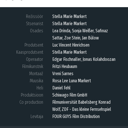
Režissöör
Stella Marie Markert
Stsenarist
Stella Marie Markert
Osades
Lea Drinda, Sonja Weißer, Safinaz
Sattar, Zoe Stein, Jan Bülow
Produtsent
Luc Vincent Hinrichsen
Kaasprodutsent
Stella Marie Markert
Operaator
Edgar Fischnaller, Jonas Kolahdoozan
Filmikunstnik
Fritzi Heubaum
Montaaž
Vreni Sarnes
Muusika
Rosa Lee Luna Markert
Heli
Daniel Fehl
Produktsioon
Schiwago Film GmbH
Co production
Filmuniversität Babelsberg Konrad
Wolf, ZDF - Das kleine Fernsehspiel
Levitaja
FOUR GUYS Film Distribution