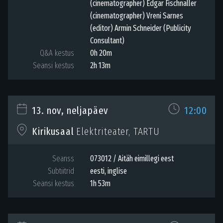
(cinematographer) Edgar Fischnaller
(cinematographer) Vreni Sarnes
(editor) Armin Schneider (Publicity
Consultant)
Q&A kestus
0h 20m
Seansi kestus
2h 13m
13. nov, neljapäev
12:00
Elektriteater, TARTU
Kirikusaal
Seanss
073012 / Aitäh eimillegi eest
Subtiitrid
eesti
,
inglise
Seansi kestus
1h 53m