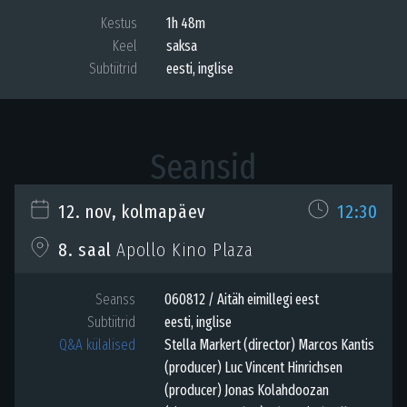
Kestus
1h 48m
Keel
saksa
Subtiitrid
eesti
,
inglise
Seansid
12. nov, kolmapäev
12:30
Apollo Kino Plaza
8. saal
Seanss
060812 / Aitäh eimillegi eest
Subtiitrid
eesti
,
inglise
Q&A külalised
Stella Markert (director) Marcos Kantis
(producer) Luc Vincent Hinrichsen
(producer) Jonas Kolahdoozan