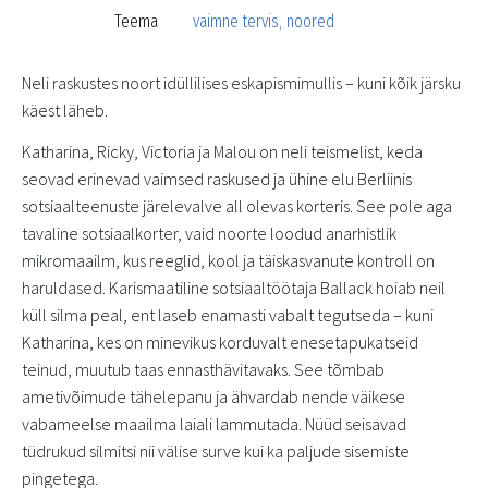
Teema
vaimne tervis
,
noored
Neli raskustes noort idüllilises eskapismimullis – kuni kõik järsku
käest läheb.
Katharina, Ricky, Victoria ja Malou on neli teismelist, keda
seovad erinevad vaimsed raskused ja ühine elu Berliinis
sotsiaalteenuste järelevalve all olevas korteris. See pole aga
tavaline sotsiaalkorter, vaid noorte loodud anarhistlik
mikromaailm, kus reeglid, kool ja täiskasvanute kontroll on
haruldased. Karismaatiline sotsiaaltöötaja Ballack hoiab neil
küll silma peal, ent laseb enamasti vabalt tegutseda – kuni
Katharina, kes on minevikus korduvalt enesetapukatseid
teinud, muutub taas ennasthävitavaks. See tõmbab
ametivõimude tähelepanu ja ähvardab nende väikese
vabameelse maailma laiali lammutada. Nüüd seisavad
tüdrukud silmitsi nii välise surve kui ka paljude sisemiste
pingetega.