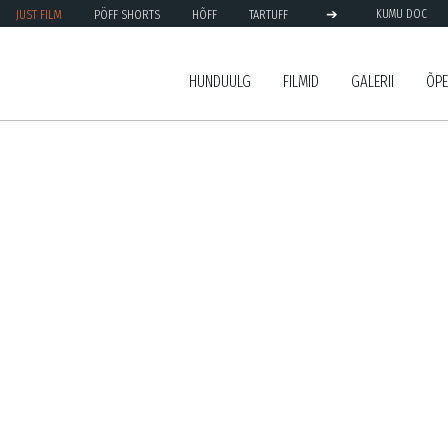
➔
JUST FILM
PÖFF SHORTS
HÕFF
TARTUFF
KUMU DOC
HUNDUULG
FILMID
GALERII
ÕPE