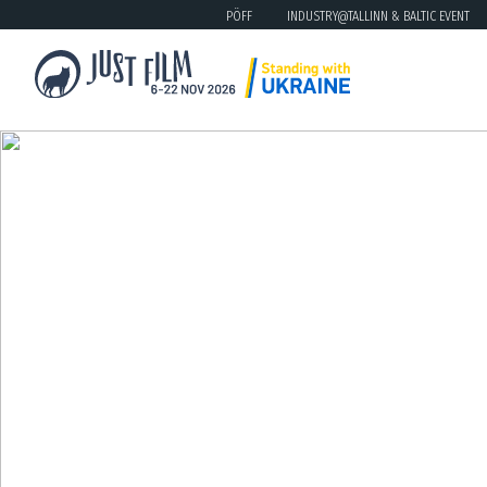
PÖFF
INDUSTRY@TALLINN & BALTIC EVENT