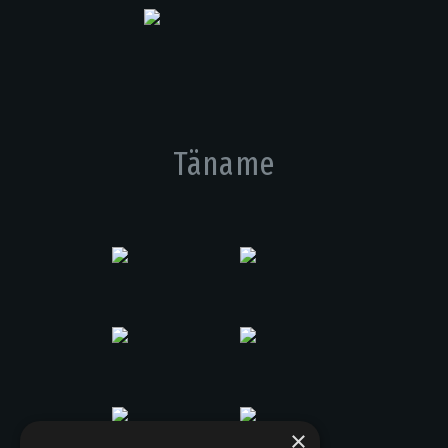
Täname
×