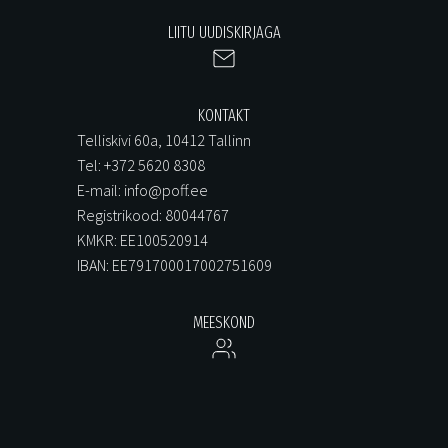
LIITU UUDISKIRJAGA
KONTAKT
Telliskivi 60a, 10412 Tallinn
Tel: +372 5620 8308
E-mail: info@poff.ee
Registrikood: 80044767
KMKR: EE100520914
IBAN: EE791700017002751609
MEESKOND